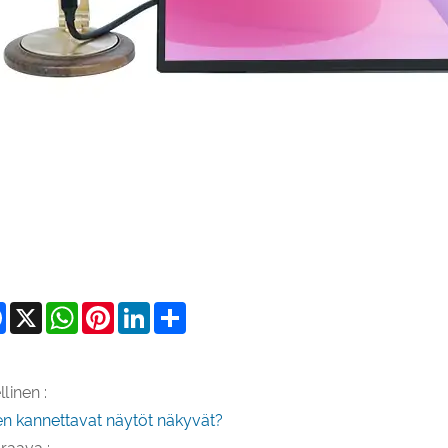
Facebook
X
WhatsApp
Pinterest
LinkedIn
Share
linen :
en kannettavat näytöt näkyvät?