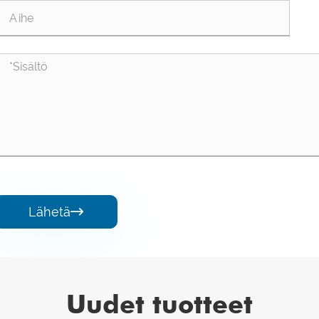
Lähetä

Uudet tuotteet