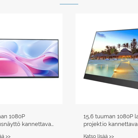
uuman 100%sRGB
14 tuuman 100 % sR
ava näyttö
kannettava näyttö
ää >>
Katso lisää >>