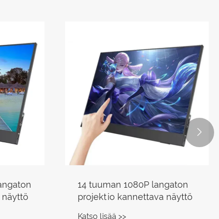

GB
14 tuuman 1080P
kosketusnäyttö kannettava
näyttö
Katso lisää >>