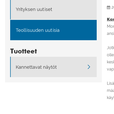
2
Yrityksen uutiset
Kan
Mon
Teollisuuden uutisia
ans
Jot
Tuotteet
olle
kes

Kannettavat näytöt
vap
Lis
mää
käy