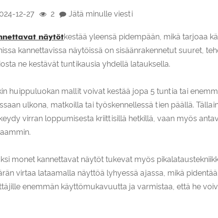
024-12-27
2
Jätä minulle viesti
nettavat näytöt
kestää yleensä pidempään, mikä tarjoaa käy
issa kannettavissa näytöissä on sisäänrakennetut suuret, tehok
iosta ne kestävät tuntikausia yhdellä latauksella.
kin huippuluokan mallit voivat kestää jopa 5 tuntia tai enemmän
ssaan ulkona, matkoilla tai työskennellessä tien päällä. Tällain
keydy virran loppumisesta kriittisillä hetkillä, vaan myös anta
aammin.
äksi monet kannettavat näytöt tukevat myös pikalataustekniikka
rän virtaa lataamalla näyttöä lyhyessä ajassa, mikä pidentää
ttäjille enemmän käyttömukavuutta ja varmistaa, että he voiva