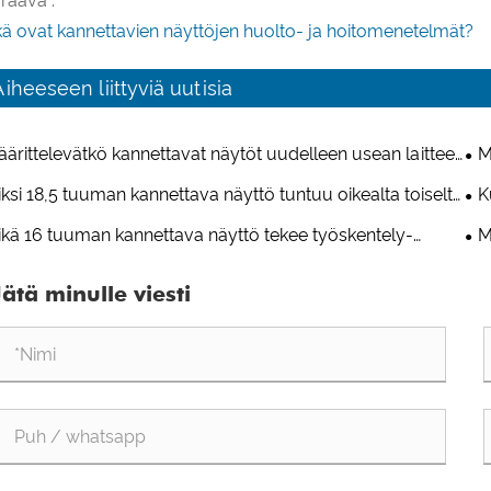
raava :
kä ovat kannettavien näyttöjen huolto- ja hoitomenetelmät?
Aiheeseen liittyviä uutisia
ärittelevätkö kannettavat näytöt uudelleen usean laitteen
M
ttavuutta ja viihdettä?
työ
ksi 18,5 tuuman kannettava näyttö tuntuu oikealta toiselta
K
töltä?
ase
kä 16 tuuman kannettava näyttö tekee työskentely-
M
nnuksesta todella mukavan?
mat
Jätä minulle viesti