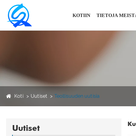
KOTIIN
TIETOJA MEIST
Koti
Uutiset
Teollisuuden uutisia
Ku
Uutiset