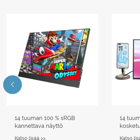

18,5 tuuman 1080P 100 Hz
15,6 t
kannettava näyttö
kannett
Katso lisää >>
Katso lis