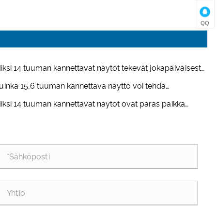
QQ
iksi 14 tuuman kannettavat näytöt tekevät jokapäiväisestä
stä niin paljon helpompaa?
uinka 15,6 tuuman kannettava näyttö voi tehdä
tuksistasi todella mobiilin?
iksi 14 tuuman kannettavat näytöt ovat paras paikka
kustamiseen ja hybriditöihin?