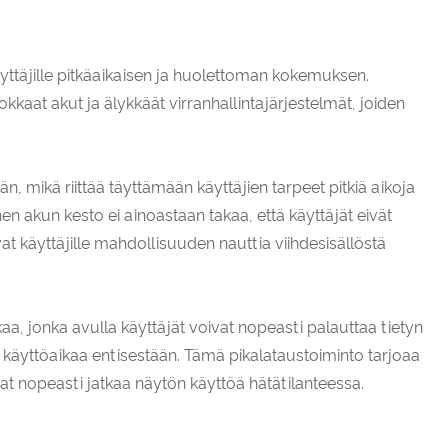
ttäjille pitkäaikaisen ja huolettoman kokemuksen.
kaat akut ja älykkäät virranhallintajärjestelmät, joiden
, mikä riittää täyttämään käyttäjien tarpeet pitkiä aikoja
en akun kesto ei ainoastaan ​​takaa, että käyttäjät eivät
vat käyttäjille mahdollisuuden nauttia viihdesisällöstä
a, jonka avulla käyttäjät voivat nopeasti palauttaa tietyn
 käyttöaikaa entisestään. Tämä pikalataustoiminto tarjoaa
t nopeasti jatkaa näytön käyttöä hätätilanteessa.